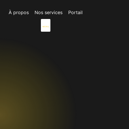
À propos
Nos services
Portail