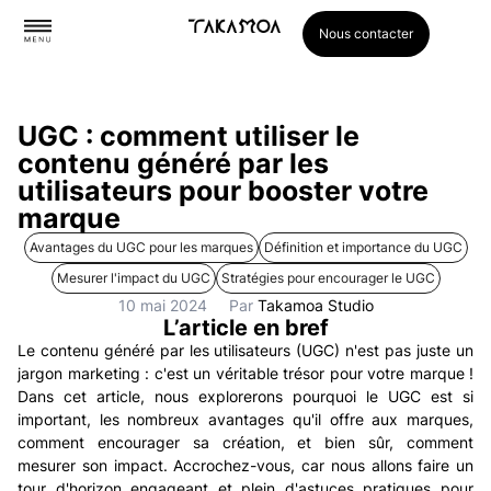
Nous contacter
Nos services
Nos réalisations
UGC : comment utiliser le
contenu généré par les
utilisateurs pour booster votre
marque
Avantages du UGC pour les marques
Définition et importance du UGC
Mesurer l'impact du UGC
Stratégies pour encourager le UGC
10 mai 2024
Par
Takamoa Studio
L’article en bref
Le contenu généré par les utilisateurs (UGC) n'est pas juste un
jargon marketing : c'est un véritable trésor pour votre marque !
Dans cet article, nous explorerons pourquoi le UGC est si
important, les nombreux avantages qu'il offre aux marques,
comment encourager sa création, et bien sûr, comment
mesurer son impact. Accrochez-vous, car nous allons faire un
tour d'horizon engageant et plein d'astuces pratiques pour